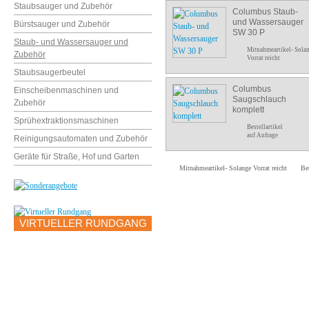
Staubsauger und Zubehör
Columbus Staub-
und Wassersauger
Bürstsauger und Zubehör
SW 30 P
Staub- und Wassersauger und
Mitnahmeartikel- Sola
Zubehör
Vorrat reicht
Staubsaugerbeutel
Columbus
Einscheibenmaschinen und
Saugschlauch
Zubehör
komplett
Sprühextraktionsmaschinen
Bestellartikel
auf Anfrage
Reinigungsautomaten und Zubehör
Geräte für Straße, Hof und Garten
Mitnahmeartikel- Solange Vorrat reicht
Bes
VIRTUELLER RUNDGANG