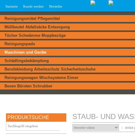
Startseite
Kunde werden
Hersteller
Reinigungsmittel Pflegemittel
Müllbeutel Abfallsäcke Entsorgung
Tücher Schwämme Moppbezüge
Reinigungspads
Maschinen und Geräte
Schädlingsbekämpfung
Berufskleidung Arbeitsschutz Sicherheitsschuhe
Reinigungswagen Wischsysteme Eimer
Besen Bürsten Schrubber
STAUB- UND WA
PRODUKTSUCHE
| Artikel p