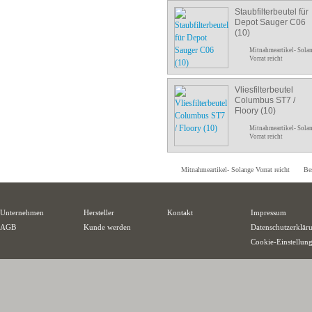
Staubfilterbeutel für
Depot Sauger C06
(10)
Mitnahmeartikel- Sola
Vorrat reicht
Vliesfilterbeutel
Columbus ST7 /
Floory (10)
Mitnahmeartikel- Sola
Vorrat reicht
Mitnahmeartikel- Solange Vorrat reicht
Bes
Unternehmen
Hersteller
Kontakt
Impressum
AGB
Kunde werden
Datenschutzerklär
Cookie-Einstellun