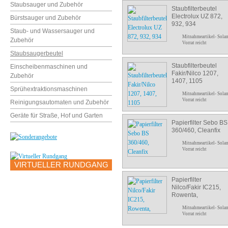
Staubsauger und Zubehör
Staubfilterbeutel
Electrolux UZ 872,
Bürstsauger und Zubehör
932, 934
Staub- und Wassersauger und
Mitnahmeartikel- Sola
Zubehör
Vorrat reicht
Staubsaugerbeutel
Staubfilterbeutel
Einscheibenmaschinen und
Fakir/Nilco 1207,
Zubehör
1407, 1105
Sprühextraktionsmaschinen
Mitnahmeartikel- Sola
Vorrat reicht
Reinigungsautomaten und Zubehör
Geräte für Straße, Hof und Garten
Papierfilter Sebo BS
360/460, Cleanfix
Mitnahmeartikel- Sola
Vorrat reicht
VIRTUELLER RUNDGANG
Papierfilter
Nilco/Fakir IC215,
Rowenta,
Mitnahmeartikel- Sola
Vorrat reicht