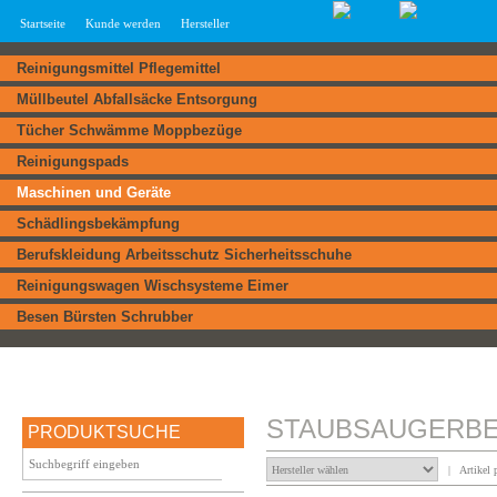
Startseite
Kunde werden
Hersteller
Reinigungsmittel Pflegemittel
Müllbeutel Abfallsäcke Entsorgung
Tücher Schwämme Moppbezüge
Reinigungspads
Maschinen und Geräte
Schädlingsbekämpfung
Berufskleidung Arbeitsschutz Sicherheitsschuhe
Reinigungswagen Wischsysteme Eimer
Besen Bürsten Schrubber
STAUBSAUGERBE
PRODUKTSUCHE
| Artikel p